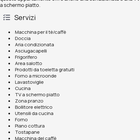
a schermo piatto.
Servizi
Macchina per il tè/caffè
Doccia
Aria condizionata
Asciugacapelli
Frigorifero
Area salotto
Prodotti da toeletta gratuiti
Forno a microonde
Lavastoviglie
Cucina
TV a schermo piatto
Zona pranzo
Bollitore elettrico
Utensili da cucina
Forno
Piano cottura
Tostapane
Macchina del caffè