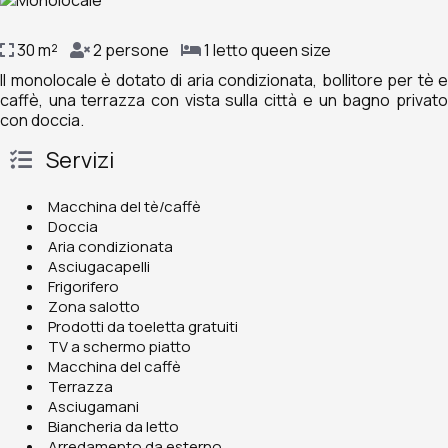
30 m²
2 persone
1 letto queen size
Il monolocale è dotato di aria condizionata, bollitore per tè e
caffè, una terrazza con vista sulla città e un bagno privato
con doccia.
Servizi
Macchina del tè/caffè
Doccia
Aria condizionata
Asciugacapelli
Frigorifero
Zona salotto
Prodotti da toeletta gratuiti
TV a schermo piatto
Macchina del caffè
Terrazza
Asciugamani
Biancheria da letto
Arredamento da esterno