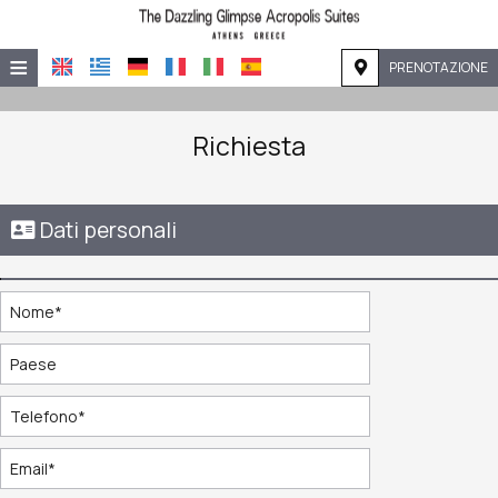
≡
PRENOTAZIONE
HOME
Richiesta
POSIZIONE
ALLOGGIO
Dati personali
SERVIZI
GALLERIA
RICHIESTA
CONTATTI